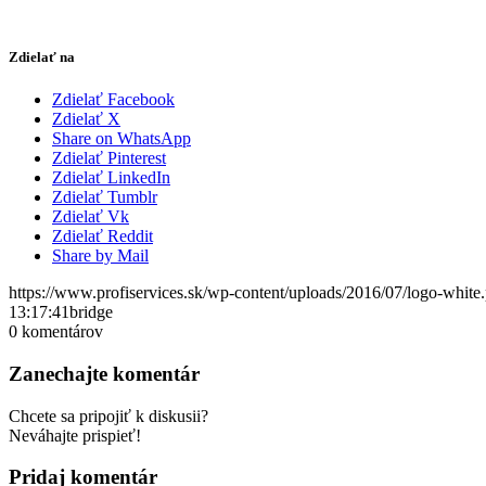
Zdielať na
Zdielať Facebook
Zdielať X
Share on WhatsApp
Zdielať Pinterest
Zdielať LinkedIn
Zdielať Tumblr
Zdielať Vk
Zdielať Reddit
Share by Mail
https://www.profiservices.sk/wp-content/uploads/2016/07/logo-white
13:17:41
bridge
0
komentárov
Zanechajte komentár
Chcete sa pripojiť k diskusii?
Neváhajte prispieť!
Pridaj komentár