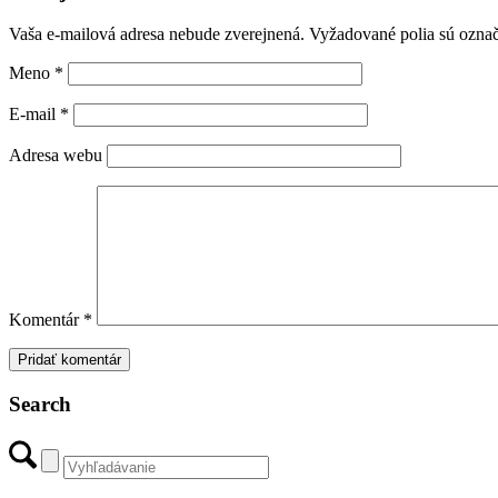
Vaša e-mailová adresa nebude zverejnená.
Vyžadované polia sú ozna
Meno
*
E-mail
*
Adresa webu
Komentár
*
Search