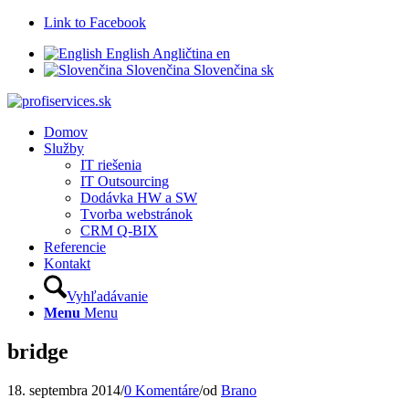
Link to Facebook
English
Angličtina
en
Slovenčina
Slovenčina
sk
Domov
Služby
IT riešenia
IT Outsourcing
Dodávka HW a SW
Tvorba webstránok
CRM Q-BIX
Referencie
Kontakt
Vyhľadávanie
Menu
Menu
bridge
18. septembra 2014
/
0 Komentáre
/
od
Brano