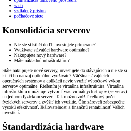
optimalizácia tlačového prostredia
wi-fi
vzdialený prístup
počítačové siete
Konsolidácia serverov
Nie ste si istí či do IT investujete primerane?
Využívate stávajúci hardware optimálne?
Nakupujete nový hardware?
Máte nákladnú infraštruktúru?
Stále nakupujete nové servery, investujete do stávajúcich a nie ste si
istí či ho naozaj optimálne využívate? Väčšina stávajúcich
operačných systémov a aplikácií nevie využiť výpočtový výkon
serverov optimálne. Riešením je virtuálna infraštruktúra. Virtuálna
infraštruktúra umožňuje vytvoriť viac virtuálnych strojov (serverov)
na jednom fyzickom serveri. Tak možno znížiť celkový počet
fyzických serverov a zvýšiť ich využitie. Čím zároveň zabezpečíte
vysokú efektívnosť, škálovatelnosť a finančnú rentabilnosť Vašich
investícií.
Štandardizácia hardware