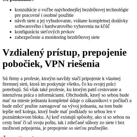
konzultácie o voľbe najvhodnejšej bezdrôtovej technológie
pre pracovné i osobné použitie
návrh siete a jej vybudovanie, vrátane kompletnej dodávky
softwarového i hardwarového vybavenia na kľúč
konfiguráciu sieťových prvkov
zabezpečenie a monitoring bezdrôtovej siete
Vzdialený prístup, prepojenie
pobočiek, VPN riešenia
Sú firmy a profesie, ktorým navždy stačí pripojenie k vlastnej
firemnej sieti, ktorá im poskytuje všetko, čo ku svojej práci
potrebujú. Sú však také profesie, ku ktorým patrí cestovanie a
intenzívna práca s informáciami. Obchodník, ktorý so sebou bude
mať na mieste jednania kompletné údaje o zákazníkovi v počítači a
bude môcť pružne zareagovať na vývoj jednania, na tom bude
lepšie než kolega, ktorý bude mať podklady so sebou len v
poznámkovom bloku. Aj keď existujú spôsoby, ako si so sebou na
cesty brať či už svoju poštu, tak i zdieľané súbory zo siete i bez
možnosti pripojenia, je prepojenie so sieťou pružnejšie.