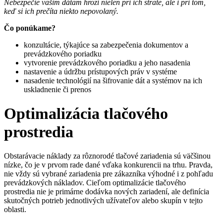
Nebezpečie vašim dátam hrozí nielen pri ich strate, ale i pri tom,
keď si ich prečíta niekto nepovolaný.
Čo ponúkame?
konzultácie, týkajúce sa zabezpečenia dokumentov a
prevádzkového poriadku
vytvorenie prevádzkového poriadku a jeho nasadenia
nastavenie a údržbu prístupových práv v systéme
nasadenie technológií na šifrovanie dát a systémov na ich
uskladnenie či prenos
Optimalizácia tlačového
prostredia
Obstarávacie náklady za rôznorodé tlačové zariadenia sú väčšinou
nízke, čo je v prvom rade dané vďaka konkurencii na trhu. Pravda,
nie vždy sú vybrané zariadenia pre zákazníka výhodné i z pohľadu
prevádzkových nákladov. Cieľom optimalizácie tlačového
prostredia nie je primárne dodávka nových zariadení, ale definícia
skutočných potrieb jednotlivých užívateľov alebo skupín v tejto
oblasti.