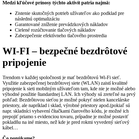
Medzi kľúčové prínosy týchto aktivít patria najmä:
Zistenie skutočných potrieb užívateľov ako podklad pre
následnú optimalizáciu
Garantované zníženie prevádzkových nákladov
Cielené rozúčtovanie tlačových nákladov
Zabezpečenie efektívneho tlačového prostredia
WI-FI – bezpečné bezdrôtové
pripojenie
Trendom v každej spoločnosti je mať bezdrôtovú Wi-Fi sieť.
Využitie zabezpečenej bezdrôtovej siete (WLAN) zaistí kvalitné
pripojenie k sieti mobilným užívateľom tam, kde nie je možné alebo
výhodné použitie štandardnej LAN. Ich výhody sú zreteľné na prvý
pohľad: Bezdrôtovou sieťou je možné pokryť nielen kancelárske
priestory, ale napríklad i sklad, výrobné priestory apod.(pokiaľ sú
napr. skladníci vybavení čítačkami čiarového kódu, je možné ich
prepojiť priamo s evidenciou tovaru, prípadne je možné postaviť
pokladňu na iné miesto, než kde je pred rokmi vyvedený sieťový
kábel…
Čo ponúkame?