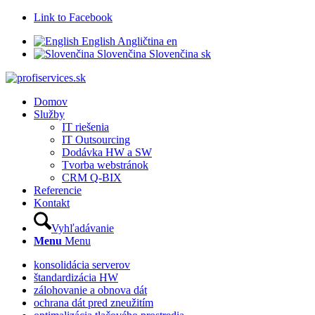
Link to Facebook
English
Angličtina
en
Slovenčina
Slovenčina
sk
Domov
Služby
IT riešenia
IT Outsourcing
Dodávka HW a SW
Tvorba webstránok
CRM Q-BIX
Referencie
Kontakt
Vyhľadávanie
Menu
Menu
konsolidácia serverov
štandardizácia HW
zálohovanie a obnova dát
ochrana dát pred zneužitím