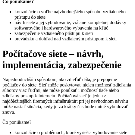
Čo ponúkame?
konzultácie o voľbe najvhodnejšieho spôsobu vzdialeného
prístupu do siete
návrh siete a jej vybudovanie, vrátane kompletnej dodávky
softwarového i hardwarového vybavenia na kľúč
zabezpečenie vzdialeného prístupu k sieti
prevádzku a dohľad nad vzdialeným prístupom k sieti
Počítačove siete – návrh,
implementácia, zabezpečenie
Najjednoduchším spôsobom, ako zdieľať dáta, je prepojenie
počítačov do siete. Sieť môže poskytovať nielen možnosť zdieľania
súborov viac ľuďmi, ale môže ponúkať i možnosť tlače alebo
zdieľaný prístup k Internetu. Počítačová sieť je jedna z
najdôležitejších firemných infraštruktúr: pri jej nevhodnom návrhu
môže nastať situácia, kedy ju za krátky čas bude nutné vybudovať
znova.
Čo ponúkame?
konzultácie o problémoch, ktoré vyriešia vybudovanie siete